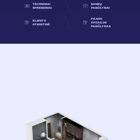
TECHNINIAI
BANKŲ
SPRENDIMAI
PASIŪLYMAI
PILNOS
KLIENTO
APDAILOS
ATMINTINĖ
PASIŪLYMAS