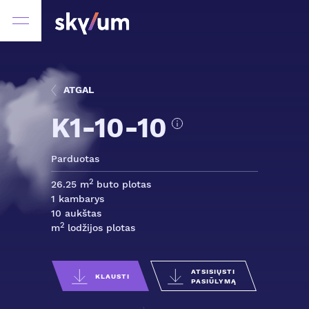
ATGAL
K1-10-10
Parduotas
2
26.25 m
buto plotas
1 kambarys
10 aukštas
2
m
lodžijos plotas
ATSISIŲSTI
KLAUSTI
PASIŪLYMĄ