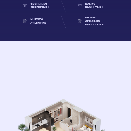
TECHNINIAI
BANKŲ
SPRENDIMAI
PASIŪLYMAI
PILNOS
KLIENTO
APDAILOS
ATMINTINĖ
PASIŪLYMAS