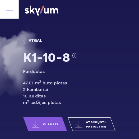
ATGAL
K1-10-8
Parduotas
2
47.01 m
buto plotas
2 kambariai
10 aukštas
2
m
lodžijos plotas
ATSISIŲSTI
KLAUSTI
PASIŪLYMĄ