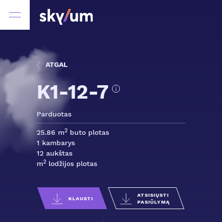
ATGAL
K1-12-7
Parduotas
2
25.86 m
buto plotas
1 kambarys
12 aukštas
2
m
lodžijos plotas
ATSISIŲSTI
KLAUSTI
PASIŪLYMĄ