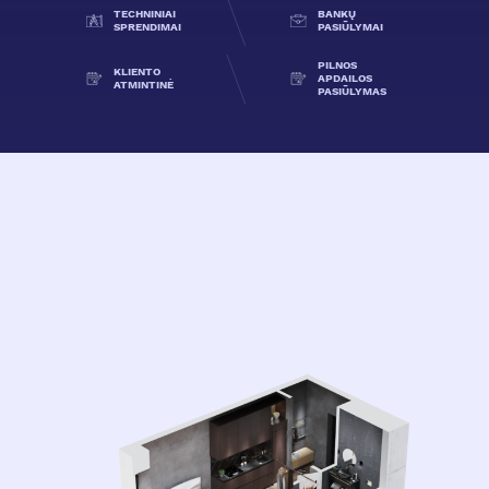
TECHNINIAI
BANKŲ
SPRENDIMAI
PASIŪLYMAI
PILNOS
KLIENTO
APDAILOS
ATMINTINĖ
PASIŪLYMAS