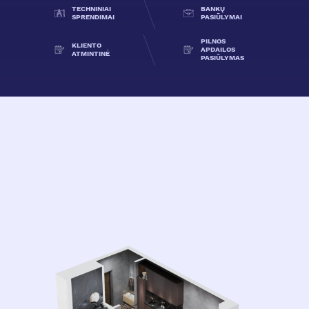
TECHNINIAI
BANKŲ
SPRENDIMAI
PASIŪLYMAI
PILNOS
KLIENTO
APDAILOS
ATMINTINĖ
PASIŪLYMAS