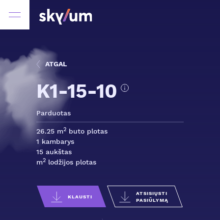
ATGAL
K1-15-10
Parduotas
2
26.25 m
buto plotas
1 kambarys
15 aukštas
2
m
lodžijos plotas
ATSISIŲSTI
KLAUSTI
PASIŪLYMĄ