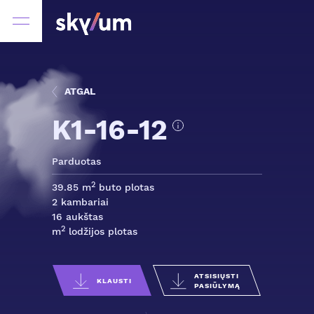
ATGAL
K1-16-12
Parduotas
2
39.85 m
buto plotas
2 kambariai
16 aukštas
2
m
lodžijos plotas
ATSISIŲSTI
KLAUSTI
PASIŪLYMĄ