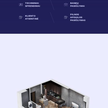
TECHNINIAI
BANKŲ
SPRENDIMAI
PASIŪLYMAI
PILNOS
KLIENTO
APDAILOS
ATMINTINĖ
PASIŪLYMAS