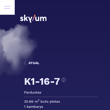
ATGAL
K1-16-7
Parduotas
2
25.86 m
buto plotas
1 kambarys