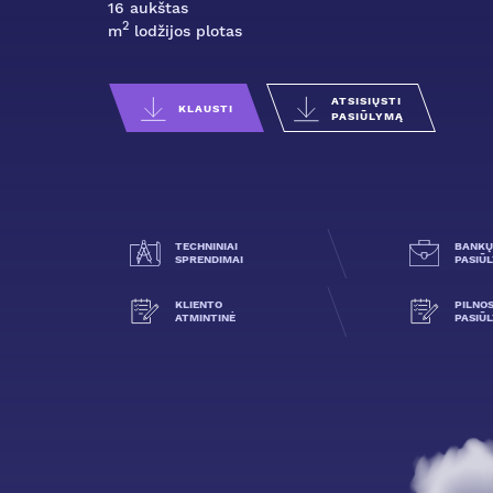
16 aukštas
2
m
lodžijos plotas
ATSISIŲSTI
KLAUSTI
PASIŪLYMĄ
TECHNINIAI
BANKŲ
SPRENDIMAI
PASIŪ
KLIENTO
PILNO
ATMINTINĖ
PASIŪ