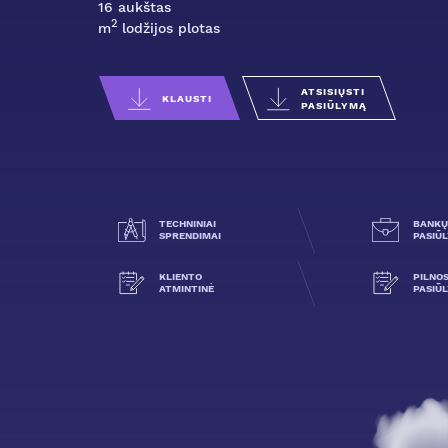
16 aukštas
2
m
lodžijos plotas
ATSISIŲSTI
KLAUSTI
PASIŪLYMĄ
TECHNINIAI
BANKŲ
SPRENDIMAI
PASIŪ
KLIENTO
PILNO
ATMINTINĖ
PASIŪ