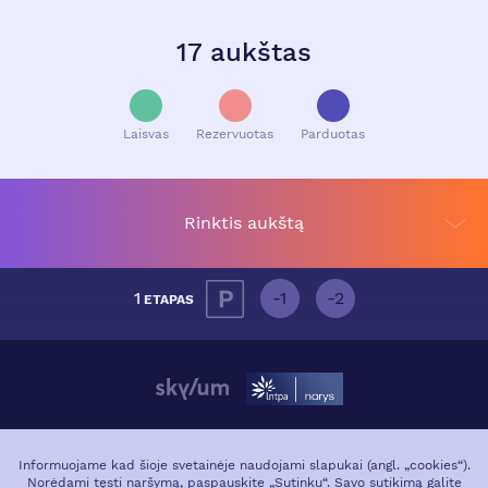
17 aukštas
Laisvas
Rezervuotas
Parduotas
Rinktis aukštą
1
-1
-2
ETAPAS
APIE PROJEKTĄ
VIETA MIESTE
Informuojame kad šioje svetainėje naudojami slapukai (angl. „cookies“).
Norėdami tęsti naršymą, paspauskite „Sutinku“. Savo sutikimą galite
GALERIJA