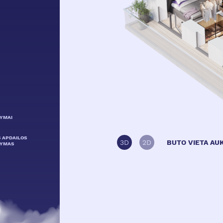
LYMAI
S APDAILOS
3D
2D
BUTO VIETA AU
LYMAS