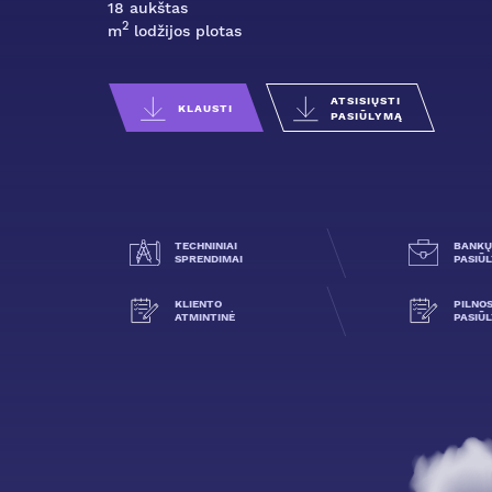
18 aukštas
2
m
lodžijos plotas
ATSISIŲSTI
KLAUSTI
PASIŪLYMĄ
TECHNINIAI
BANKŲ
SPRENDIMAI
PASIŪ
KLIENTO
PILNO
ATMINTINĖ
PASIŪ