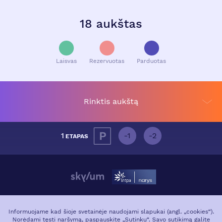
18 aukštas
Laisvas
Rezervuotas
Parduotas
Rinktis aukštą
1
-1
-2
ETAPAS
APIE PROJEKTĄ
VIETA MIESTE
Informuojame kad šioje svetainėje naudojami slapukai (angl. „cookies“).
Norėdami tęsti naršymą, paspauskite „Sutinku“. Savo sutikimą galite
GALERIJA