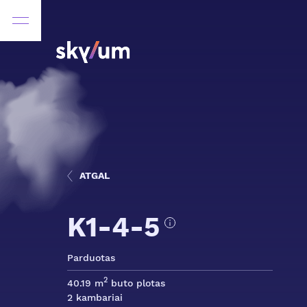
ATGAL
K1-4-5
Parduotas
2
40.19 m
buto plotas
2 kambariai