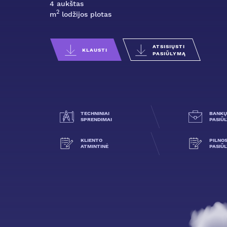
4 aukštas
2
m
lodžijos plotas
ATSISIŲSTI
KLAUSTI
PASIŪLYMĄ
TECHNINIAI
BANKŲ
SPRENDIMAI
PASIŪ
KLIENTO
PILNO
ATMINTINĖ
PASIŪ