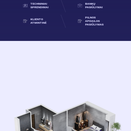
TECHNINIAI
BANKŲ
SPRENDIMAI
PASIŪLYMAI
PILNOS
KLIENTO
APDAILOS
ATMINTINĖ
PASIŪLYMAS