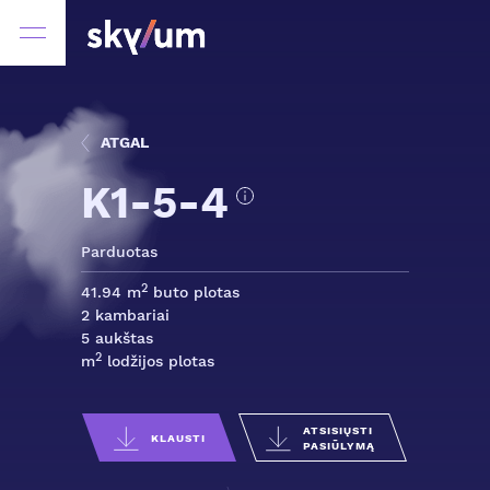
ATGAL
K1-5-4
Parduotas
2
41.94 m
buto plotas
2 kambariai
5 aukštas
2
m
lodžijos plotas
ATSISIŲSTI
KLAUSTI
PASIŪLYMĄ