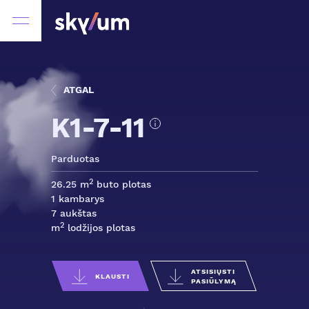
ATGAL
K1-7-11
Parduotas
2
26.25 m
buto plotas
1 kambarys
7 aukštas
2
m
lodžijos plotas
ATSISIŲSTI
KLAUSTI
PASIŪLYMĄ