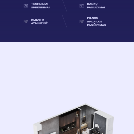
TECHNINIAI
BANKŲ
SPRENDIMAI
PASIŪLYMAI
PILNOS
KLIENTO
APDAILOS
ATMINTINĖ
PASIŪLYMAS