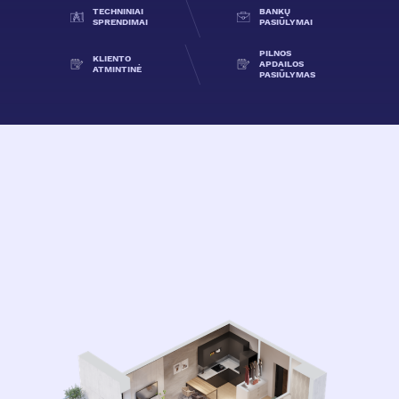
TECHNINIAI
BANKŲ
SPRENDIMAI
PASIŪLYMAI
PILNOS
KLIENTO
APDAILOS
ATMINTINĖ
PASIŪLYMAS