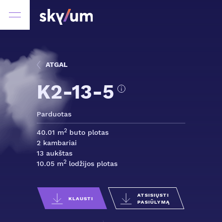
ATGAL
K2-13-5
Parduotas
2
40.01 m
buto plotas
2 kambariai
13 aukštas
2
10.05 m
lodžijos plotas
ATSISIŲSTI
KLAUSTI
PASIŪLYMĄ