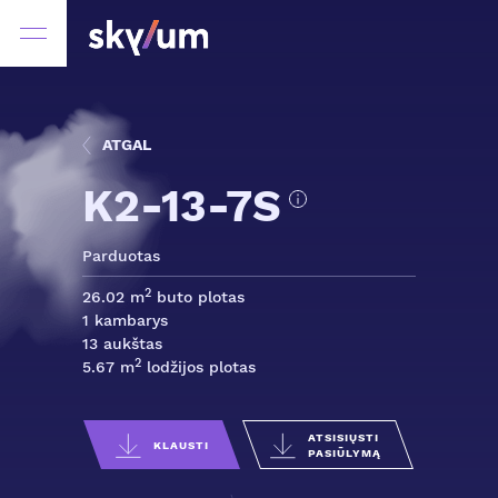
ATGAL
K2-13-7S
Parduotas
2
26.02 m
buto plotas
1 kambarys
13 aukštas
2
5.67 m
lodžijos plotas
ATSISIŲSTI
KLAUSTI
PASIŪLYMĄ