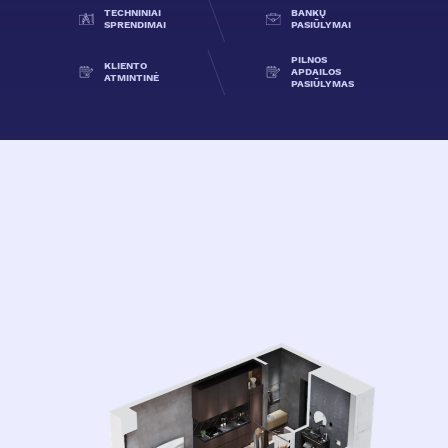
TECHNINIAI
BANKŲ
SPRENDIMAI
PASIŪLYMAI
PILNOS
KLIENTO
APDAILOS
ATMINTINĖ
PASIŪLYMAS