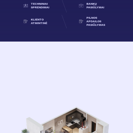
TECHNINIAI
BANKŲ
SPRENDIMAI
PASIŪLYMAI
PILNOS
KLIENTO
APDAILOS
ATMINTINĖ
PASIŪLYMAS