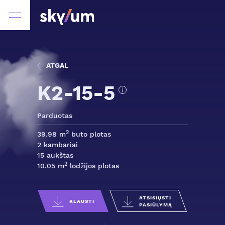
ATGAL
K2-15-5
Parduotas
2
39.98 m
buto plotas
2 kambariai
15 aukštas
2
10.05 m
lodžijos plotas
ATSISIŲSTI
KLAUSTI
PASIŪLYMĄ