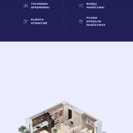
TECHNINIAI
BANKŲ
SPRENDIMAI
PASIŪLYMAI
PILNOS
KLIENTO
APDAILOS
ATMINTINĖ
PASIŪLYMAS