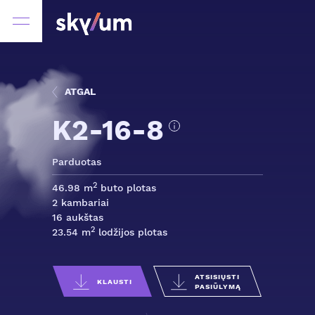
ATGAL
K2-16-8
Parduotas
2
46.98 m
buto plotas
2 kambariai
16 aukštas
2
23.54 m
lodžijos plotas
ATSISIŲSTI
KLAUSTI
PASIŪLYMĄ