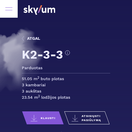
ATGAL
K2-3-3
Parduotas
2
51.05 m
buto plotas
3 kambariai
3 aukštas
2
23.54 m
lodžijos plotas
ATSISIŲSTI
KLAUSTI
PASIŪLYMĄ