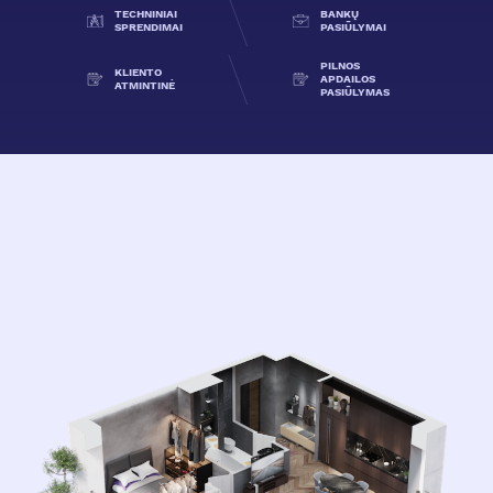
TECHNINIAI
BANKŲ
SPRENDIMAI
PASIŪLYMAI
PILNOS
KLIENTO
APDAILOS
ATMINTINĖ
PASIŪLYMAS