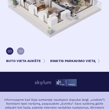
3D
2D
BUTO VIETA AUKŠTE
RINKTIS PARKAVIMO VIETĄ
APIE PROJEKTĄ
VIETA MIESTE
Informuojame kad šioje svetainėje naudojami slapukai (angl. „cookies“).
Norėdami tęsti naršymą, paspauskite „Sutinku“. Savo sutikimą galite
GALERIJA
atšaukti bet kada, pakeitę interneto naršyklės nustatymus, ištrindami
APIE PLĖTOTJĄ