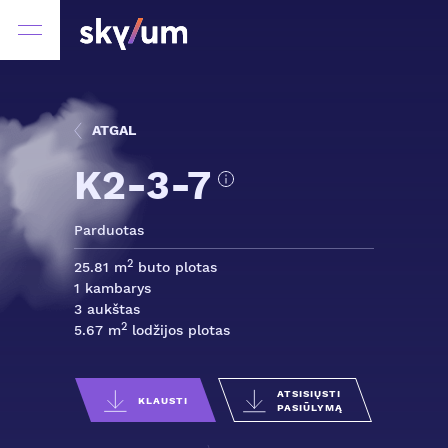
ATGAL
K2-3-7
Parduotas
2
25.81 m
buto plotas
1 kambarys
3 aukštas
2
5.67 m
lodžijos plotas
ATSISIŲSTI
KLAUSTI
PASIŪLYMĄ