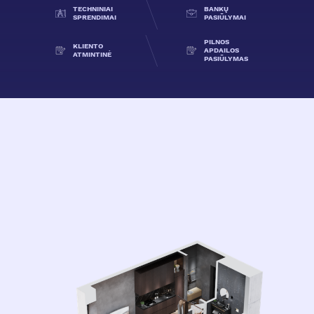
TECHNINIAI
BANKŲ
SPRENDIMAI
PASIŪLYMAI
PILNOS
KLIENTO
APDAILOS
ATMINTINĖ
PASIŪLYMAS