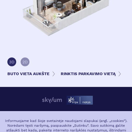
3D
2D
BUTO VIETA AUKŠTE
RINKTIS PARKAVIMO VIETĄ
APIE PROJEKTĄ
VIETA MIESTE
Informuojame kad šioje svetainėje naudojami slapukai (angl. „cookies“).
Norėdami tęsti naršymą, paspauskite „Sutinku“. Savo sutikimą galite
GALERIJA
atšaukti bet kada, pakeitę interneto naršyklės nustatymus, ištrindami
APIE PLĖTOTJĄ