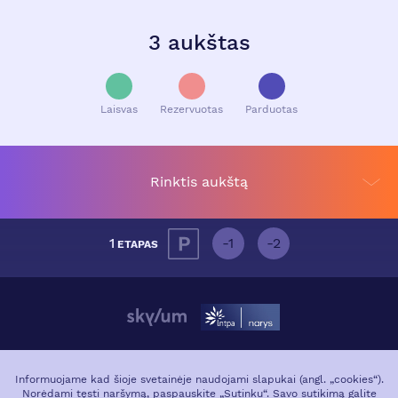
3 aukštas
Laisvas
Rezervuotas
Parduotas
Rinktis aukštą
1
-1
-2
ETAPAS
APIE PROJEKTĄ
VIETA MIESTE
Informuojame kad šioje svetainėje naudojami slapukai (angl. „cookies“).
Norėdami tęsti naršymą, paspauskite „Sutinku“. Savo sutikimą galite
GALERIJA