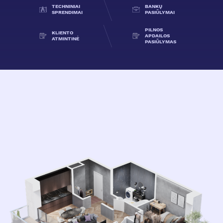
TECHNINIAI
BANKŲ
SPRENDIMAI
PASIŪLYMAI
PILNOS
KLIENTO
APDAILOS
ATMINTINĖ
PASIŪLYMAS