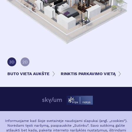
3D
2D
BUTO VIETA AUKŠTE
RINKTIS PARKAVIMO VIETĄ
APIE PROJEKTĄ
VIETA MIESTE
Informuojame kad šioje svetainėje naudojami slapukai (angl. „cookies“).
Norėdami tęsti naršymą, paspauskite „Sutinku“. Savo sutikimą galite
GALERIJA
atšaukti bet kada, pakeitę interneto naršyklės nustatymus, ištrindami
APIE PLĖTOTJĄ