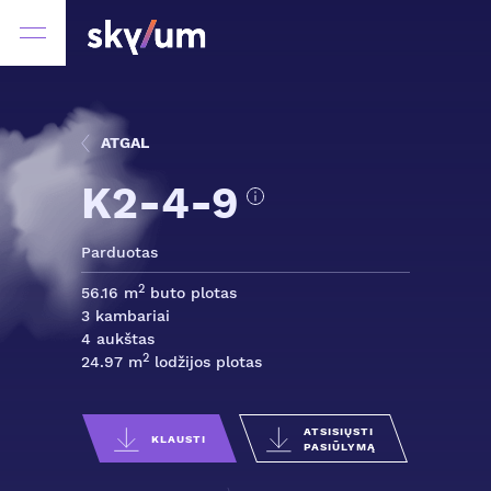
ATGAL
K2-4-9
Parduotas
2
56.16 m
buto plotas
3 kambariai
4 aukštas
2
24.97 m
lodžijos plotas
ATSISIŲSTI
KLAUSTI
PASIŪLYMĄ