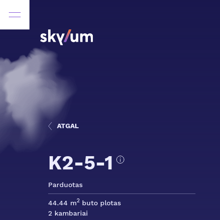
ATGAL
K2-5-1
Parduotas
2
44.44 m
buto plotas
2 kambariai