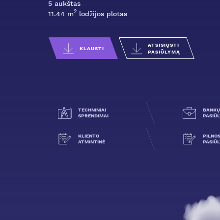
5 aukštas
2
11.44 m
lodžijos plotas
ATSISIŲSTI
KLAUSTI
PASIŪLYMĄ
TECHNINIAI
BANKŲ
SPRENDIMAI
PASIŪ
KLIENTO
PILNO
ATMINTINĖ
PASIŪ