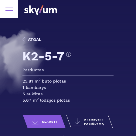
ATGAL
K2-5-7
Parduotas
2
25.81 m
buto plotas
1 kambarys
5 aukštas
2
5.67 m
lodžijos plotas
ATSISIŲSTI
KLAUSTI
PASIŪLYMĄ