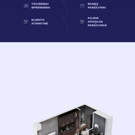
TECHNINIAI
BANKŲ
SPRENDIMAI
PASIŪLYMAI
PILNOS
KLIENTO
APDAILOS
ATMINTINĖ
PASIŪLYMAS