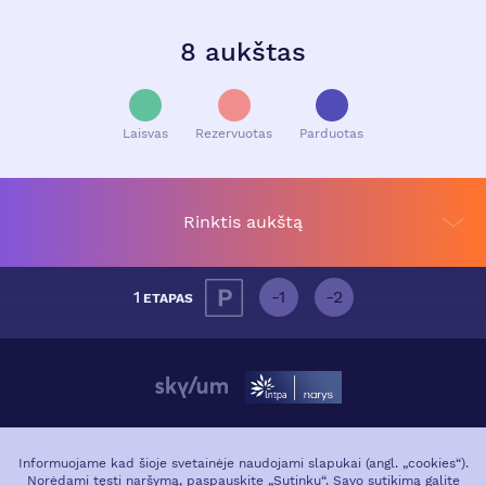
8 aukštas
Laisvas
Rezervuotas
Parduotas
Rinktis aukštą
1
-1
-2
ETAPAS
APIE PROJEKTĄ
VIETA MIESTE
Informuojame kad šioje svetainėje naudojami slapukai (angl. „cookies“).
Norėdami tęsti naršymą, paspauskite „Sutinku“. Savo sutikimą galite
GALERIJA