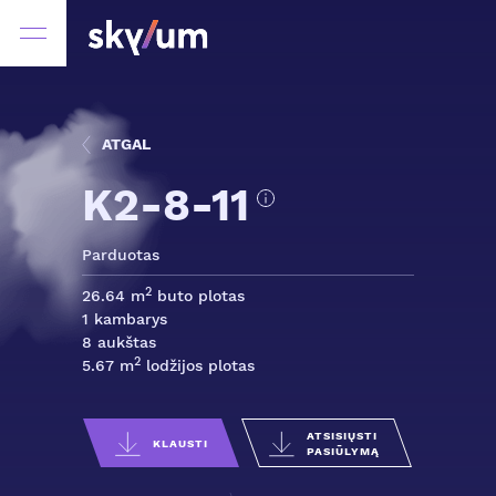
ATGAL
K2-8-11
Parduotas
2
26.64 m
buto plotas
1 kambarys
8 aukštas
2
5.67 m
lodžijos plotas
ATSISIŲSTI
KLAUSTI
PASIŪLYMĄ