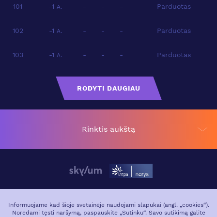
101
-1
-
-
-
Parduotas
A.
102
-1
-
-
-
Parduotas
A.
103
-1
-
-
-
Parduotas
A.
RODYTI DAUGIAU
Rinktis aukštą
APIE PROJEKTĄ
VIETA MIESTE
Informuojame kad šioje svetainėje naudojami slapukai (angl. „cookies“).
Norėdami tęsti naršymą, paspauskite „Sutinku“. Savo sutikimą galite
GALERIJA