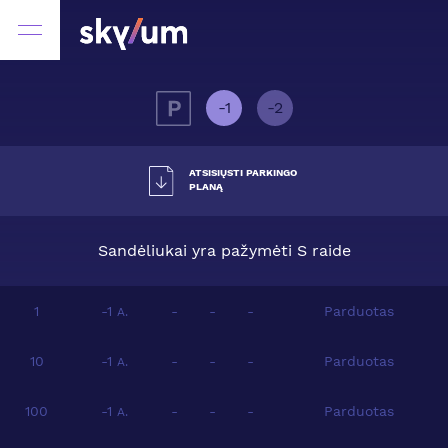
-1
-2
ATSISIŲSTI PARKINGO
PLANĄ
Sandėliukai yra pažymėti S raide
1
-1
-
-
-
Parduotas
A.
10
-1
-
-
-
Parduotas
A.
100
-1
-
-
-
Parduotas
A.