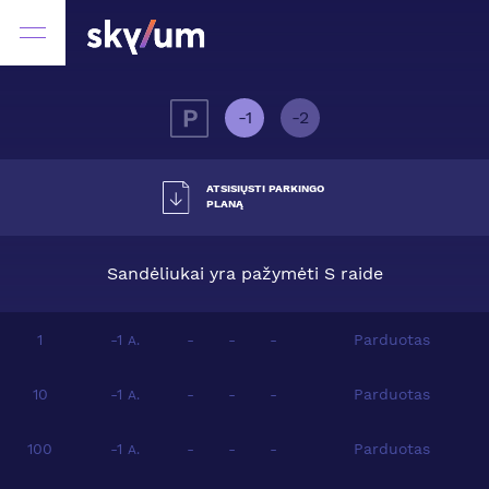
-1
-2
ATSISIŲSTI PARKINGO
PLANĄ
Sandėliukai yra pažymėti S raide
1
-1
-
-
-
Parduotas
A.
10
-1
-
-
-
Parduotas
A.
100
-1
-
-
-
Parduotas
A.