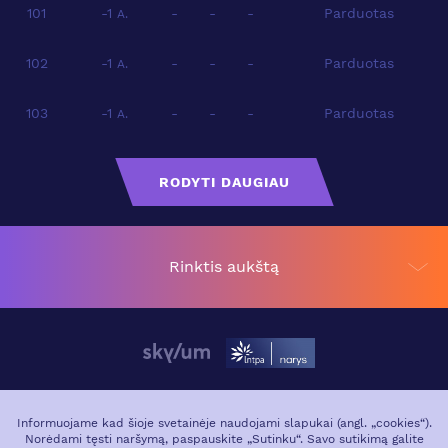
101
-1
-
-
-
Parduotas
A.
102
-1
-
-
-
Parduotas
A.
103
-1
-
-
-
Parduotas
A.
RODYTI DAUGIAU
Rinktis aukštą
APIE PROJEKTĄ
VIETA MIESTE
Informuojame kad šioje svetainėje naudojami slapukai (angl. „cookies“).
Norėdami tęsti naršymą, paspauskite „Sutinku“. Savo sutikimą galite
GALERIJA