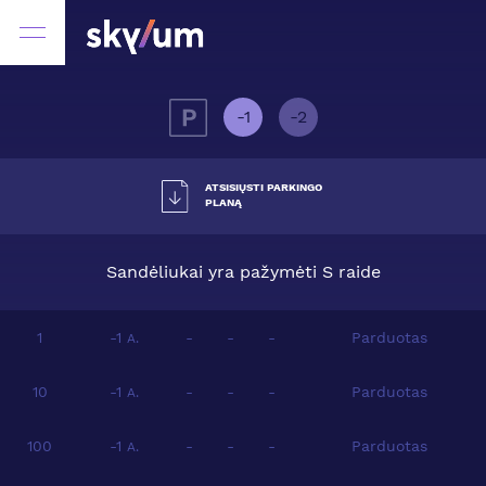
-1
-2
ATSISIŲSTI PARKINGO
PLANĄ
Sandėliukai yra pažymėti S raide
1
-1
-
-
-
Parduotas
A.
10
-1
-
-
-
Parduotas
A.
100
-1
-
-
-
Parduotas
A.