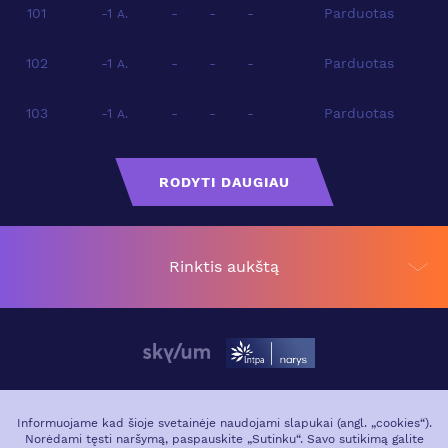
101
-1
-
-
-
Parduotas
A.
102
-1
-
-
-
Parduotas
A.
103
-1
-
-
-
Parduotas
A.
RODYTI DAUGIAU
Rinktis aukštą
APIE PROJEKTĄ
VIETA MIESTE
Informuojame kad šioje svetainėje naudojami slapukai (angl. „cookies“).
Norėdami tęsti naršymą, paspauskite „Sutinku“. Savo sutikimą galite
GALERIJA