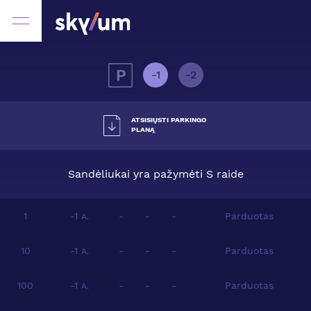
-1
-2
ATSISIŲSTI PARKINGO
PLANĄ
Sandėliukai yra pažymėti S raide
1
-1
-
-
-
Parduotas
A.
10
-1
-
-
-
Parduotas
A.
100
-1
-
-
-
Parduotas
A.