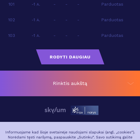
101
-1
-
-
-
Parduotas
A.
102
-1
-
-
-
Parduotas
A.
103
-1
-
-
-
Parduotas
A.
RODYTI DAUGIAU
Rinktis aukštą
APIE PROJEKTĄ
VIETA MIESTE
Informuojame kad šioje svetainėje naudojami slapukai (angl. „cookies“).
Norėdami tęsti naršymą, paspauskite „Sutinku“. Savo sutikimą galite
GALERIJA