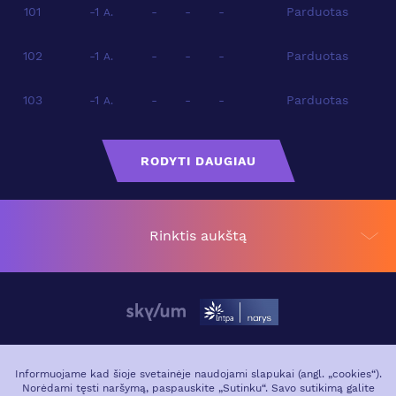
101
-1
-
-
-
Parduotas
A.
102
-1
-
-
-
Parduotas
A.
103
-1
-
-
-
Parduotas
A.
RODYTI DAUGIAU
Rinktis aukštą
APIE PROJEKTĄ
VIETA MIESTE
Informuojame kad šioje svetainėje naudojami slapukai (angl. „cookies“).
Norėdami tęsti naršymą, paspauskite „Sutinku“. Savo sutikimą galite
GALERIJA