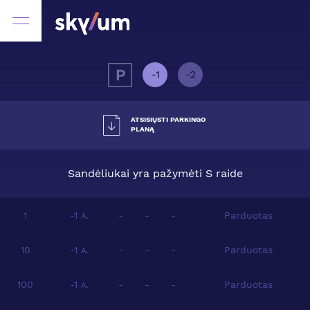
-1
-2
ATSISIŲSTI PARKINGO
PLANĄ
Sandėliukai yra pažymėti S raide
1
-1
-
-
-
Parduotas
A.
10
-1
-
-
-
Parduotas
A.
100
-1
-
-
-
Parduotas
A.