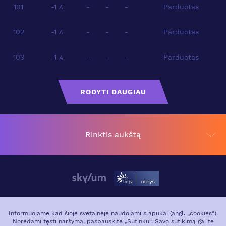
101
-1
-
-
-
Parduotas
A.
102
-1
-
-
-
Parduotas
A.
103
-1
-
-
-
Parduotas
A.
RODYTI DAUGIAU
Rinktis aukštą
APIE PROJEKTĄ
VIETA MIESTE
Informuojame kad šioje svetainėje naudojami slapukai (angl. „cookies“).
Norėdami tęsti naršymą, paspauskite „Sutinku“. Savo sutikimą galite
GALERIJA