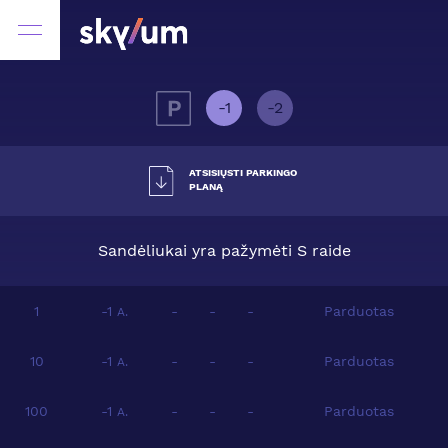
-1
-2
ATSISIŲSTI PARKINGO
PLANĄ
Sandėliukai yra pažymėti S raide
1
-1
-
-
-
Parduotas
A.
10
-1
-
-
-
Parduotas
A.
100
-1
-
-
-
Parduotas
A.