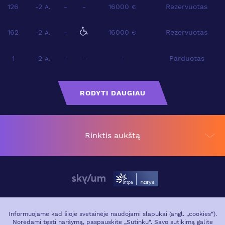
126
-2
-
-
16000
Rezervuotas
A.
€
162
-2
-
16000
Rezervuotas
A.
€
1
-2
-
-
-
Parduotas
A.
RODYTI DAUGIAU
Rinktis aukštą
APIE PROJEKTĄ
VIETA MIESTE
Informuojame kad šioje svetainėje naudojami slapukai (angl. „cookies“).
Norėdami tęsti naršymą, paspauskite „Sutinku“. Savo sutikimą galite
GALERIJA