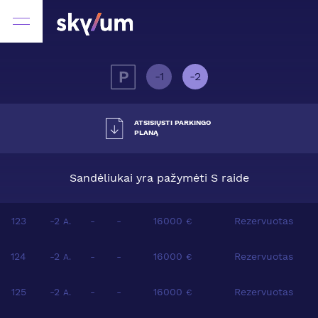
-1
-2
ATSISIŲSTI PARKINGO
PLANĄ
Sandėliukai yra pažymėti S raide
123
-2
-
-
16000
Rezervuotas
A.
€
124
-2
-
-
16000
Rezervuotas
A.
€
125
-2
-
-
16000
Rezervuotas
A.
€