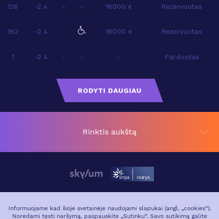
126
-2
-
-
16000
Rezervuotas
A.
€
162
-2
-
16000
Rezervuotas
A.
€
1
-2
-
-
-
Parduotas
A.
RODYTI DAUGIAU
Rinktis aukštą
APIE PROJEKTĄ
VIETA MIESTE
Informuojame kad šioje svetainėje naudojami slapukai (angl. „cookies“).
Norėdami tęsti naršymą, paspauskite „Sutinku“. Savo sutikimą galite
GALERIJA