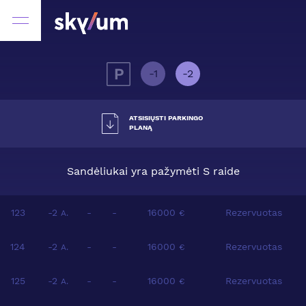
-1
-2
ATSISIŲSTI PARKINGO
PLANĄ
Sandėliukai yra pažymėti S raide
123
-2
-
-
16000
Rezervuotas
A.
€
124
-2
-
-
16000
Rezervuotas
A.
€
125
-2
-
-
16000
Rezervuotas
A.
€