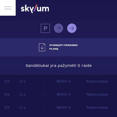
-1
-2
ATSISIŲSTI PARKINGO
PLANĄ
Sandėliukai yra pažymėti S raide
123
-2
-
-
16000
Rezervuotas
A.
€
124
-2
-
-
16000
Rezervuotas
A.
€
125
-2
-
-
16000
Rezervuotas
A.
€