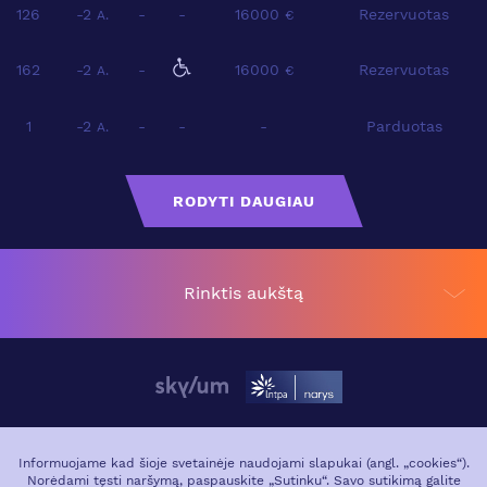
126
-2
-
-
16000
Rezervuotas
A.
€
162
-2
-
16000
Rezervuotas
A.
€
1
-2
-
-
-
Parduotas
A.
RODYTI DAUGIAU
Rinktis aukštą
APIE PROJEKTĄ
VIETA MIESTE
Informuojame kad šioje svetainėje naudojami slapukai (angl. „cookies“).
Norėdami tęsti naršymą, paspauskite „Sutinku“. Savo sutikimą galite
GALERIJA