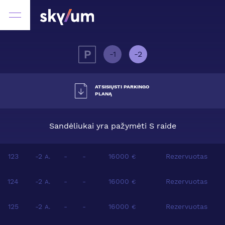
-1
-2
ATSISIŲSTI PARKINGO
PLANĄ
Sandėliukai yra pažymėti S raide
123
-2
-
-
16000
Rezervuotas
A.
€
124
-2
-
-
16000
Rezervuotas
A.
€
125
-2
-
-
16000
Rezervuotas
A.
€