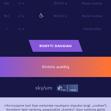
126
-2
-
-
16000
Rezervuotas
A.
€
162
-2
-
16000
Rezervuotas
A.
€
1
-2
-
-
-
Parduotas
A.
RODYTI DAUGIAU
Rinktis aukštą
APIE PROJEKTĄ
VIETA MIESTE
Informuojame kad šioje svetainėje naudojami slapukai (angl. „cookies“).
Norėdami tęsti naršymą, paspauskite „Sutinku“. Savo sutikimą galite
GALERIJA