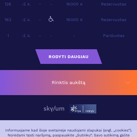
126
-2
-
-
16000
Rezervuotas
A.
€
162
-2
-
16000
Rezervuotas
A.
€
1
-2
-
-
-
Parduotas
A.
RODYTI DAUGIAU
Rinktis aukštą
APIE PROJEKTĄ
VIETA MIESTE
Informuojame kad šioje svetainėje naudojami slapukai (angl. „cookies“).
Norėdami tęsti naršymą, paspauskite „Sutinku“. Savo sutikimą galite
GALERIJA