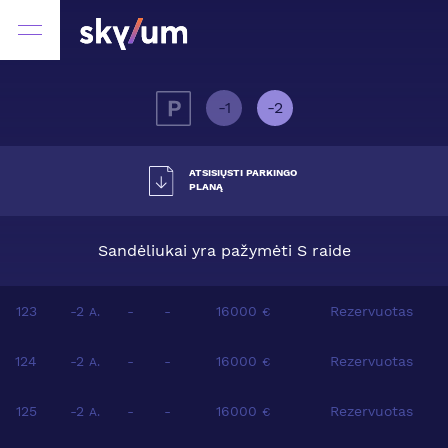
-1
-2
ATSISIŲSTI PARKINGO
PLANĄ
Sandėliukai yra pažymėti S raide
123
-2
-
-
16000
Rezervuotas
A.
€
124
-2
-
-
16000
Rezervuotas
A.
€
125
-2
-
-
16000
Rezervuotas
A.
€