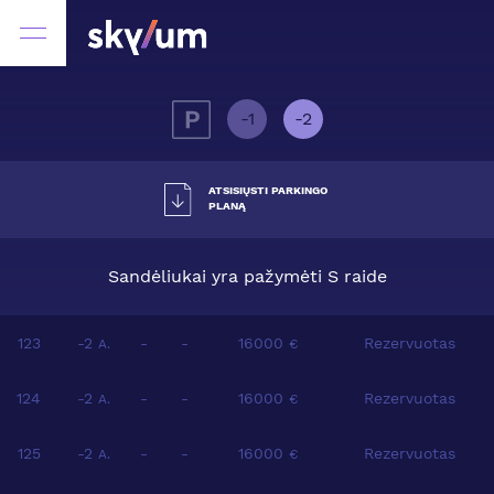
-1
-2
ATSISIŲSTI PARKINGO
PLANĄ
Sandėliukai yra pažymėti S raide
123
-2
-
-
16000
Rezervuotas
A.
€
124
-2
-
-
16000
Rezervuotas
A.
€
125
-2
-
-
16000
Rezervuotas
A.
€