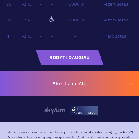
126
-2
-
-
16000
Rezervuotas
A.
€
162
-2
-
16000
Rezervuotas
A.
€
1
-2
-
-
-
Parduotas
A.
RODYTI DAUGIAU
Rinktis aukštą
APIE PROJEKTĄ
VIETA MIESTE
Informuojame kad šioje svetainėje naudojami slapukai (angl. „cookies“).
Norėdami tęsti naršymą, paspauskite „Sutinku“. Savo sutikimą galite
GALERIJA