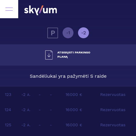
-1
-2
ATSISIŲSTI PARKINGO
PLANĄ
Sandėliukai yra pažymėti S raide
123
-2
-
-
16000
Rezervuotas
A.
€
124
-2
-
-
16000
Rezervuotas
A.
€
125
-2
-
-
16000
Rezervuotas
A.
€