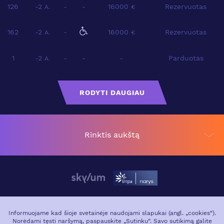
126
-2
-
-
16000
Rezervuotas
A.
€
162
-2
-
16000
Rezervuotas
A.
€
1
-2
-
-
-
Parduotas
A.
RODYTI DAUGIAU
Rinktis aukštą
APIE PROJEKTĄ
VIETA MIESTE
Informuojame kad šioje svetainėje naudojami slapukai (angl. „cookies“).
Norėdami tęsti naršymą, paspauskite „Sutinku“. Savo sutikimą galite
GALERIJA