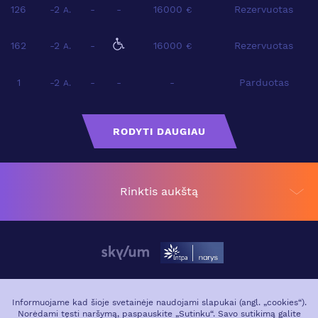
126
-2
-
-
16000
Rezervuotas
A.
€
162
-2
-
16000
Rezervuotas
A.
€
1
-2
-
-
-
Parduotas
A.
RODYTI DAUGIAU
Rinktis aukštą
APIE PROJEKTĄ
VIETA MIESTE
Informuojame kad šioje svetainėje naudojami slapukai (angl. „cookies“).
Norėdami tęsti naršymą, paspauskite „Sutinku“. Savo sutikimą galite
GALERIJA