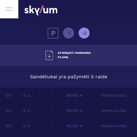
-1
-2
ATSISIŲSTI PARKINGO
PLANĄ
Sandėliukai yra pažymėti S raide
123
-2
-
-
16000
Rezervuotas
A.
€
124
-2
-
-
16000
Rezervuotas
A.
€
125
-2
-
-
16000
Rezervuotas
A.
€