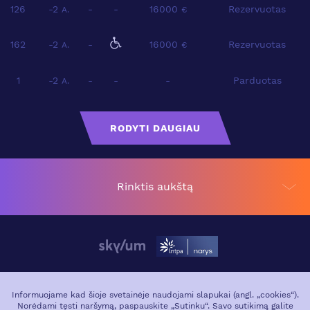
126
-2
-
-
16000
Rezervuotas
A.
€
162
-2
-
16000
Rezervuotas
A.
€
1
-2
-
-
-
Parduotas
A.
RODYTI DAUGIAU
Rinktis aukštą
APIE PROJEKTĄ
VIETA MIESTE
Informuojame kad šioje svetainėje naudojami slapukai (angl. „cookies“).
Norėdami tęsti naršymą, paspauskite „Sutinku“. Savo sutikimą galite
GALERIJA