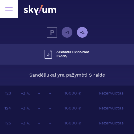
-1
-2
ATSISIŲSTI PARKINGO
PLANĄ
Sandėliukai yra pažymėti S raide
123
-2
-
-
16000
Rezervuotas
A.
€
124
-2
-
-
16000
Rezervuotas
A.
€
125
-2
-
-
16000
Rezervuotas
A.
€