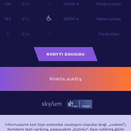
126
-2
-
-
16000
Rezervuotas
A.
€
162
-2
-
16000
Rezervuotas
A.
€
1
-2
-
-
-
Parduotas
A.
RODYTI DAUGIAU
Rinktis aukštą
APIE PROJEKTĄ
VIETA MIESTE
Informuojame kad šioje svetainėje naudojami slapukai (angl. „cookies“).
Norėdami tęsti naršymą, paspauskite „Sutinku“. Savo sutikimą galite
GALERIJA