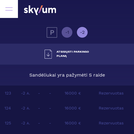
-1
-2
ATSISIŲSTI PARKINGO
PLANĄ
Sandėliukai yra pažymėti S raide
123
-2
-
-
16000
Rezervuotas
A.
€
124
-2
-
-
16000
Rezervuotas
A.
€
125
-2
-
-
16000
Rezervuotas
A.
€