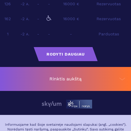
126
-2
-
-
16000
Rezervuotas
A.
€
162
-2
-
16000
Rezervuotas
A.
€
1
-2
-
-
-
Parduotas
A.
RODYTI DAUGIAU
Rinktis aukštą
APIE PROJEKTĄ
VIETA MIESTE
Informuojame kad šioje svetainėje naudojami slapukai (angl. „cookies“).
Norėdami tęsti naršymą, paspauskite „Sutinku“. Savo sutikimą galite
GALERIJA