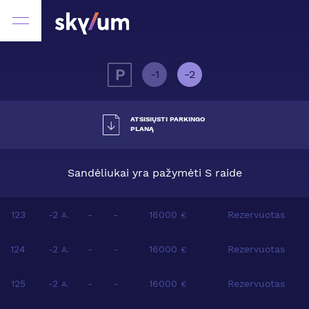
-1
-2
ATSISIŲSTI PARKINGO
PLANĄ
Sandėliukai yra pažymėti S raide
123
-2
-
-
16000
Rezervuotas
A.
€
124
-2
-
-
16000
Rezervuotas
A.
€
125
-2
-
-
16000
Rezervuotas
A.
€