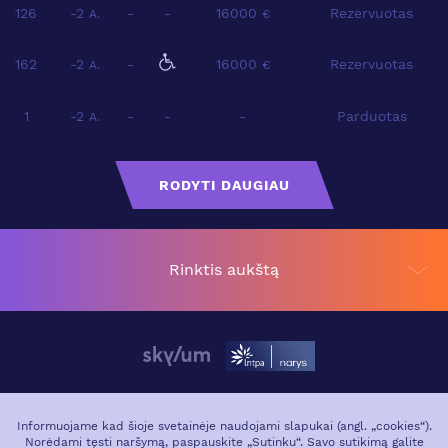
126
-2
-
-
16000
Rezervuotas
A.
€
162
-2
-
16000
Rezervuotas
A.
€
1
-2
-
-
-
Parduotas
A.
RODYTI DAUGIAU
Rinktis aukštą
APIE PROJEKTĄ
VIETA MIESTE
Informuojame kad šioje svetainėje naudojami slapukai (angl. „cookies“).
Norėdami tęsti naršymą, paspauskite „Sutinku“. Savo sutikimą galite
GALERIJA