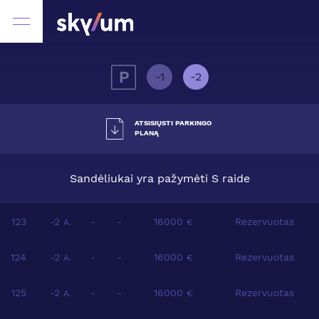
-1
-2
ATSISIŲSTI PARKINGO
PLANĄ
Sandėliukai yra pažymėti S raide
123
-2
-
-
16000
Rezervuotas
A.
€
124
-2
-
-
16000
Rezervuotas
A.
€
125
-2
-
-
16000
Rezervuotas
A.
€