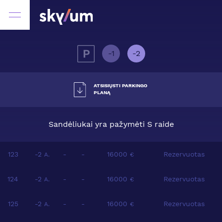
-1
-2
ATSISIŲSTI PARKINGO
PLANĄ
Sandėliukai yra pažymėti S raide
123
-2
-
-
16000
Rezervuotas
A.
€
124
-2
-
-
16000
Rezervuotas
A.
€
125
-2
-
-
16000
Rezervuotas
A.
€