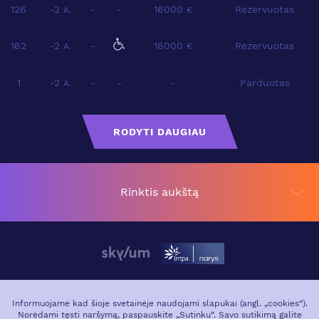
126
-2
-
-
16000
Rezervuotas
A.
€
162
-2
-
16000
Rezervuotas
A.
€
1
-2
-
-
-
Parduotas
A.
RODYTI DAUGIAU
Rinktis aukštą
APIE PROJEKTĄ
VIETA MIESTE
Informuojame kad šioje svetainėje naudojami slapukai (angl. „cookies“).
Norėdami tęsti naršymą, paspauskite „Sutinku“. Savo sutikimą galite
GALERIJA