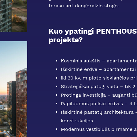
terasų ant dangoraižio stogo.
Kuo ypatingi PENTHOUS
projekte?
Kosminis aukštis – apartamenta
Išskirtinė erdvė – apartamenta
iki 30 kv. m ploto siekiančios pri
Strategiškai patogi vieta – tik 2
Protinga investicija – auganti b
Papildomos poilsio erdvės – 4 l
Išskirtinė pastatų architektūra 
konstrukcijos
Modernus vestibiulis pirmame 