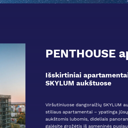
PENTHOUSE ap
Išskirtiniai apartamenta
SKYLUM aukštuose
Viršutiniuose dangoraižių SKYLUM au
stiliaus apartamentai – ypatinga jū
aukštomis lubomis, dideliais panoramin
galėsite grožėtis iš asmeninės pusiau į