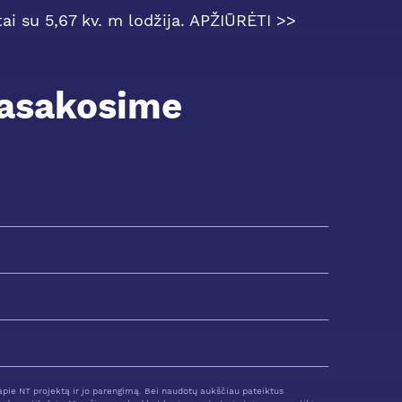
ai su 5,67 kv. m lodžija. APŽIŪRĖTI >>
pasakosime
pie NT projektą ir jo parengimą. Bei naudotų aukščiau pateiktus