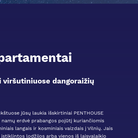
artamentai
i viršutiniuose dangoraižių
kštuose jūsų laukia išskirtiniai PENTHOUSE
sų namų erdvė prabangos pojūtį kuriančiomis
iais langais ir kosminiais vaizdais į Vilnių. Jais
stiklintos lodžijos arba vienos iš laisvalaikio