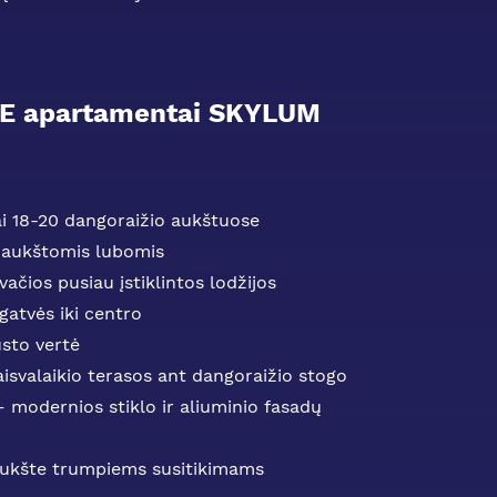
E apartamentai SKYLUM
i 18-20 dangoraižio aukštuose
i aukštomis lubomis
vačios pusiau įstiklintos lodžijos
 gatvės iki centro
ūsto vertė
aisvalaikio terasos ant dangoraižio stogo
– modernios stiklo ir aliuminio fasadų
aukšte trumpiems susitikimams