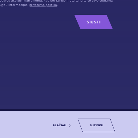
odaros tikslais. Man žinoma, kad bet kuriuo metu turiu teisę savo sutikimą
ugiau informacijos:
privatumo politika
.
SIŲSTI
 PARKINGĄ
KLIENTO ATMINTINĖ
PLAČIAU
PRIVATUMO POLITIKA
SUTINKU