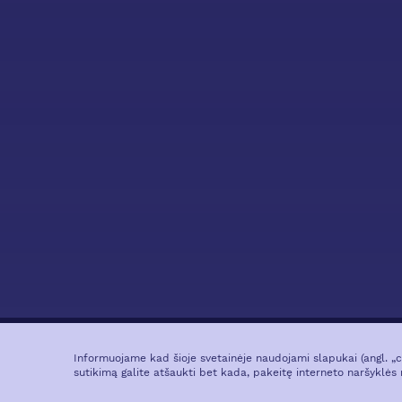
Informuojame kad šioje svetainėje naudojami slapukai (angl. „
sutikimą galite atšaukti bet kada, pakeitę interneto naršyklės 