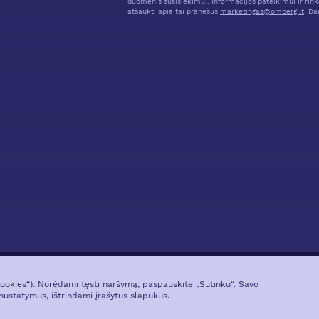
duomenis susisiekimui, informacijos pateikimui ir rink
atšaukti apie tai pranešus
marketingas@omberg.lt
. Da
cookies“). Norėdami tęsti naršymą, paspauskite „Sutinku“. Savo
APIE PROJEKTĄ
VIETA MIESTE
GALERIJA
APIE PLĖTOTJĄ
RINKTIS
nustatymus, ištrindami įrašytus slapukus.