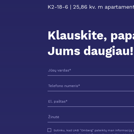
K2-18-6 | 25,86 kv. m apartament
Klauskite, pa
Jums daugiau!
Sutinku, kad UAB “Omberg” pateiktų man informaciją a